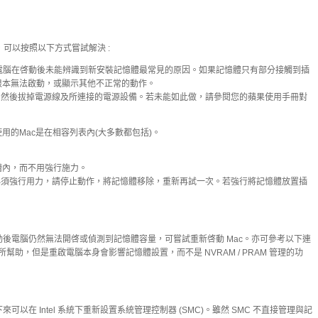
，可以按照以下方式嘗試解決 :
是電腦在啓動後未能辨識到新安裝記憶體最常見的原因。如果記憶體只有部分接觸到插
根本無法啟動，或顯示其他不正常的動作。
然後拔掉電源線及所連接的電源設備。若未能如此做，請參閱您的蘋果使用手冊對
的Mac是在相容列表內(大多數都包括)。
槽內，而不用強行施力。
須強行用力，請停止動作，將記憶體移除，重新再試一次。若強行將記憶體放置插
動後電腦仍然無法開啓或偵測到記憶體容量，可嘗試重新啓動 Mac。亦可參考以下連
所幫助，但是重啟電腦本身會影響記憶體設置，而不是 NVRAM / PRAM 管理的功
以在 Intel 系統下重新設置系統管理控制器 (SMC)。雖然 SMC 不直接管理與記