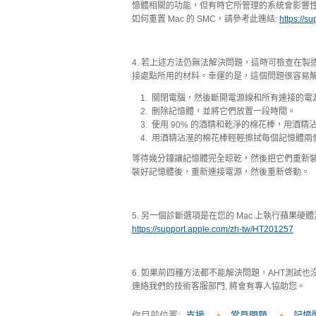
憶體相關的功能，但有時它所管理的系統會影響
如何重置 Mac 的 SMC，請參考此連結:
https://s
4. 若上述方法仍無法解決問題，這時可檢查在製造
接處點所用的材料。幸運的是，這個問題很容易解決
關閉電腦，然後斷開電源線和所有連接的電
刪除記憶體，並將它們放置一段時間。
使用 90% 的酒精和乾淨的棉花棒，用酒精沾
用酒精沾溼的棉花棒輕輕擦拭每個記憶體兩
等待幾分鐘讓記憶體完全晾乾，然後把它們重新裝回
裝好記憶體後，重新連接電源，然後重新啓動。
5. 另一個診斷選項是在您的 Mac 上執行蘋果硬體測
https://support.apple.com/zh-tw/HT201257
6. 如果前四種方法都不能解決問題，AHT測
連絡我們的技術客服部門, 將會有專人協助您。
你目前位置:
支援
常見問題
記憶體