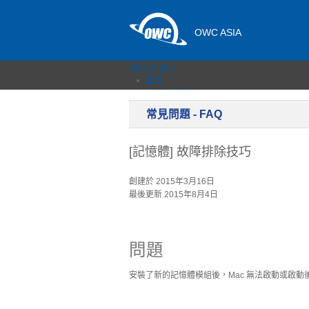
OWC ASIA
Open menu
產品
外接儲存
固態硬碟
常見問題 - FAQ
網路儲存伺服器
記憶卡與讀卡機
擴充埠與集線器
[記憶體] 故障排除技巧
擴展機箱
傳輸線與轉接器
創建於 2015年3月16日
記憶體
最後更新 2015年8月4日
升級 & 工具
軟體＆APP
最新消息
支援
問題
銷售據點
聯絡我們
安裝了新的記憶體模組後，Mac 無法啟動或啟動