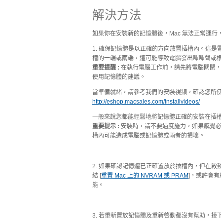
解決方法
如果你在安裝新的記憶體後，Mac 無法正常運行
1. 確保記憶體是以正確的方向放置插槽內。這
槽的一端或兩端，這可能導致電腦發出嗶嗶聲或
重要提醒 :
在執行電腦工作前，請先將電腦關閉，
使用記憶體的建議。
當準備就緒，請參考我們的安裝視頻，確認您所使用
http://eshop.macsales.com/installvideos/
一般來說您都能輕鬆地將記憶體正確的安裝在插
重要提示 :
安裝時，請不要過度施力，如果感覺必
槽內可能造成電腦或記憶體或兩者的損壞。
2. 如果確認記憶體已正確置放於插槽內，但在啟
結 [
重置 Mac 上的 NVRAM 或 PRAM
]，或許會有
能。
3. 若重新置放記憶體及重新啓動都沒有幫助，接下來可