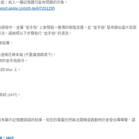
性能，給人一種記憶體可能有問題的印象。
upport.apple.com/zh-tw/HT201295
過程中，金屬 “金手指” 上會殘留一層薄的樹脂塗層。此 ”金手指” 是用類似晶片底部
。請按照以下步驟執行 “金手指” 的清洗。
源設備。
溼棉花棒末端 (不要讓酒精滴下)。
側的金手指部分。
 Mac 上。
試 (AHT)。
試也沒有顯示記憶體錯誤的結果，但您的電腦仍然無法開機或啟動時仍會發出嗶嗶聲，請
 / 硬碟