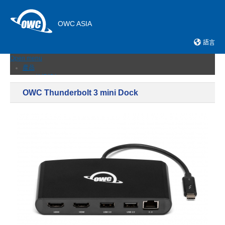
OWC ASIA
語言
Open menu
產品
外接儲存
固態硬碟
OWC Thunderbolt 3 mini Dock
網路儲存伺服器
記憶卡與讀卡機
擴充埠與集線器
擴展機箱
傳輸線與轉接器
記憶體
升級 & 工具
軟體＆APP
最新消息
支援
銷售據點
聯絡我們