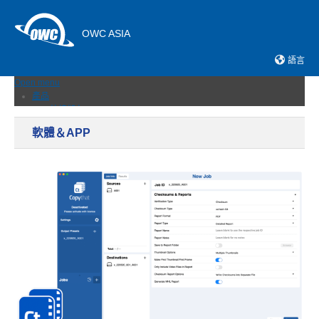
OWC ASIA
語言
Open menu
產品
外接儲存
固態硬碟
軟體＆APP
網路儲存伺服器
記憶卡與讀卡機
擴充埠與集線器
擴展機箱
傳輸線與轉接器
記憶體
升級 & 工具
軟體＆APP
最新消息
支援
銷售據點
聯絡我們