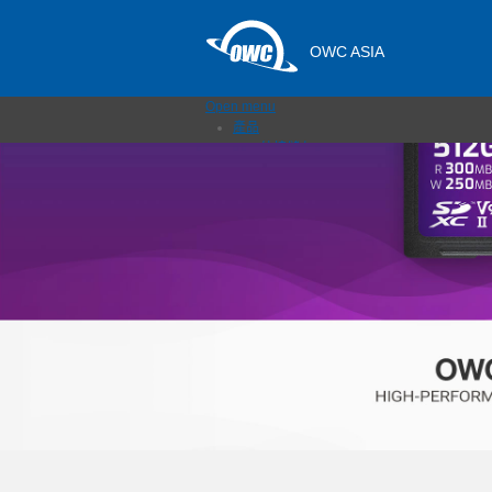
OWC ASIA
Open menu
產品
外接儲存
固態硬碟
網路儲存伺服器
記憶卡與讀卡機
擴充埠與集線器
擴展機箱
傳輸線與轉接器
記憶體
升級 & 工具
軟體＆APP
最新消息
支援
銷售據點
聯絡我們