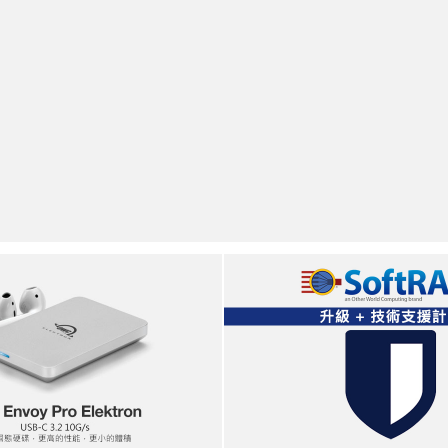
OWC
softraid
Envoy
support
Pro
plan
Elektron