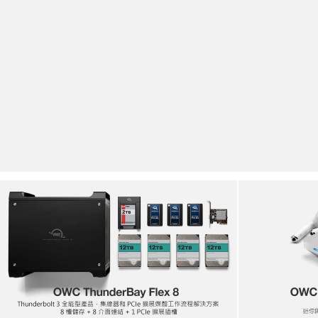
OWC
ThunderBay
Flex
8