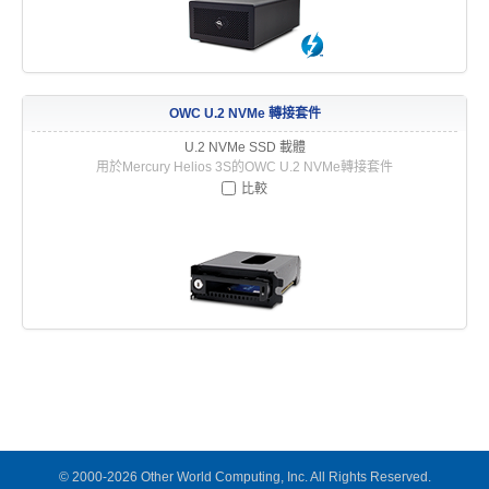
OWC U.2 NVMe 轉接套件
U.2 NVMe SSD 載體
用於Mercury Helios 3S的OWC U.2 NVMe轉接套件
比較
© 2000-2026 Other World Computing, Inc. All Rights Reserved.