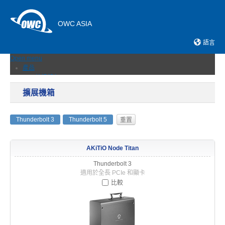
OWC ASIA
語言
Open menu
產品
外接儲存
固態硬碟
擴展機箱
網路儲存伺服器
記憶卡與讀卡機
擴充埠與集線器
Thunderbolt 3
Thunderbolt 5
擴展機箱
傳輸線與轉接器
記憶體
AKiTiO Node Titan
升級 & 工具
軟體＆APP
Thunderbolt 3
最新消息
適用於全長 PCIe 和顯卡
支援
比較
銷售據點
聯絡我們